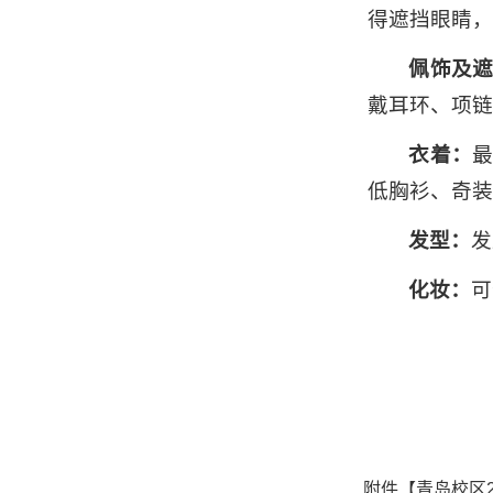
得遮挡眼睛，
佩饰及
戴耳环、项链
衣着：
低胸衫、奇装
发型：
发
化妆：
可
研
20
附件【
青岛校区2