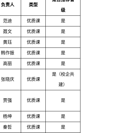
负责人
类型
级
范迪
优质课
是
聂文
优质课
是
黄珏
优质课
是
韩作振
优质课
是
高丽
优质课
是
是（校企共
张晓庆
优质课
建）
贾强
优质课
是
杨坤
优质课
是
秦哲
优质课
是