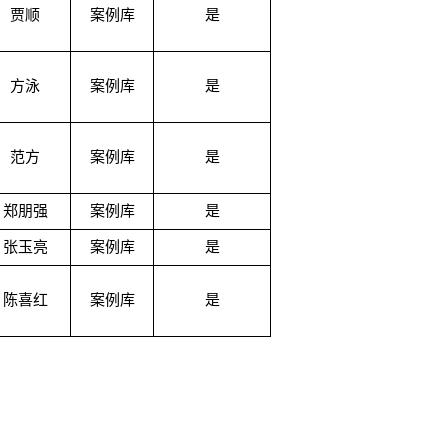
贾顺
案例库
是
方泳
案例库
是
范方
案例库
是
郑朋强
案例库
是
张玉亮
案例库
是
陈喜红
案例库
是