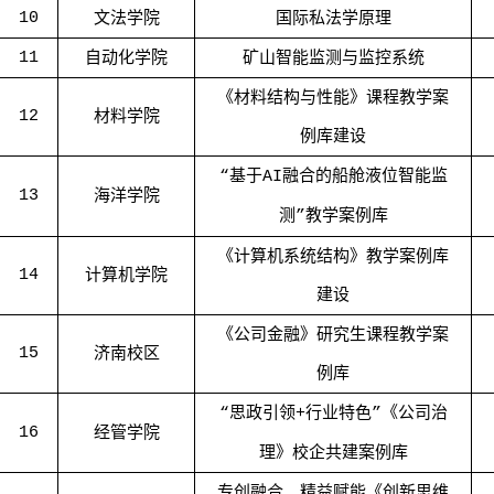
10
文法学院
国际私法学原理
11
自动化学院
矿山智能监测与监控系统
《材料结构与性能》课程教学案
12
材料学院
例库建设
基于
融合的船舱液位智能监
“
AI
13
海洋学院
测
教学案例库
”
《计算机系统结构》教学案例库
14
计算机学院
建设
《公司金融》研究生课程教学案
15
济南校区
例库
思政引领
行业特色
《公司治
“
+
”
16
经管学院
理》校企共建案例库
专创融合、精益赋能《创新思维