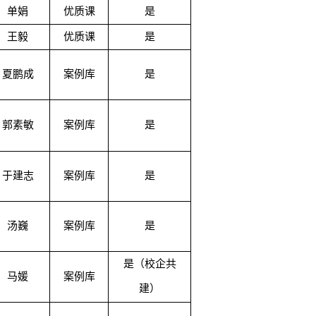
单娟
优质课
是
王毅
优质课
是
夏鹏成
案例库
是
郭素敏
案例库
是
于建志
案例库
是
汤巍
案例库
是
是（校企共
马媛
案例库
建）