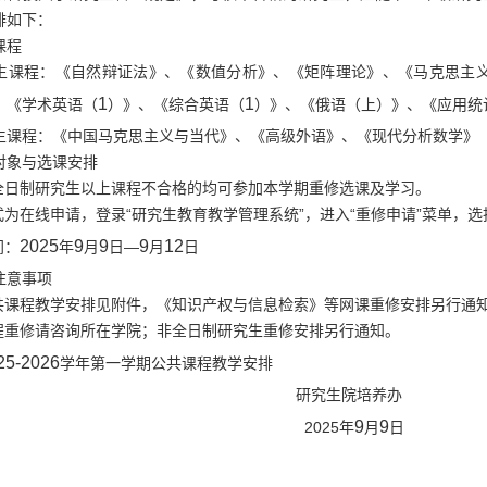
排如下：
课程
生课程：《自然辩证法》、《数值分析》、《矩阵理论》、《马克思主
1
1
、《学术英语（
）》、《综合英语（
）》、《俄语（上）》、《应用统
生课程：《中国马克思主义与当代》、《高级外语》、《现代分析数学》
对象与选课安排
全日制研究生以上课程不合格的均可参加本学期重修选课及学习。
式为在线申请，登录“研究生教育教学管理系统”，进入“重修申请”菜单，
2025
9
9
9
12
间：
年
月
日—
月
日
注意事项
共课程教学安排见附件，《知识产权与信息检索》等网课重修安排另行通
程重修请咨询所在学院；非全日制研究生重修安排另行通知。
25-2026
学年第一学期公共课程教学安排
究生院培养办
9
9
2025
年
月
日