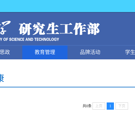
思政
教育管理
品牌活动
学
康
共0条
上页
1
下页