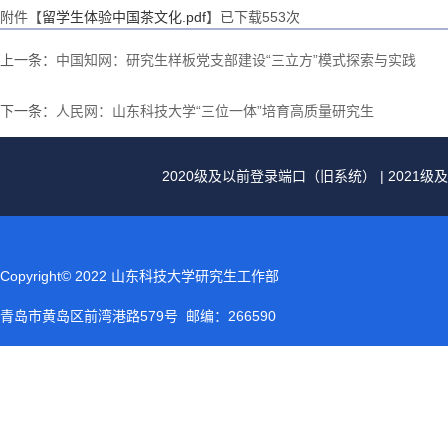
附件【
留学生体验中国茶文化.pdf
】已下载
553
次
上一条：
中国知网：研究生样板党支部建设“三立方”模式探索与实践
下一条：
人民网：山东科技大学“三位一体”培育高质量研究生
2020级及以前登录端口（旧系统）
|
2021
Copyright© 2022 山东科技大学研究生工作部
青岛市黄岛区前湾港路579号 邮编：266590