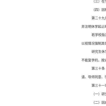
（三）在
（四）因
第二十九
并注明休学起止
若学校指
以视情况强制其
研究生休
不能复学的，按
第三十条
请、导师同意、
第三十一
（一）研
（二）因