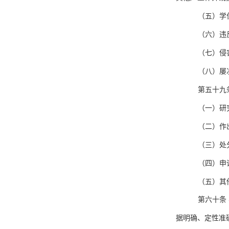
（五）学
（六）违
（七）侵
（八）屡
第五十九
（一）研
（二）作
（三）处
（四）申
（五）其
第六十条
据明确、定性准